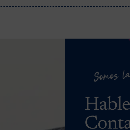
Habl
Conta