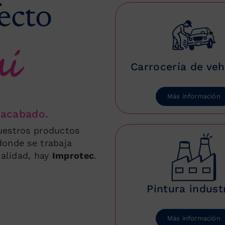
ecto
uí
Carrocería de veh
Más información
 acabado.
uestros productos
donde se trabaja
calidad, hay
Improtec
.
Pintura industr
Más información