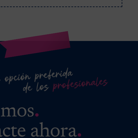
emos
.
cte ahora
.