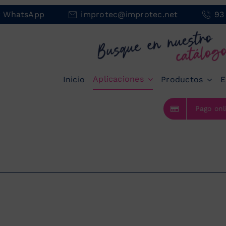
r WhatsApp
improtec@improtec.net
93
Aplicaciones
Inicio
Productos
E
Pago onl