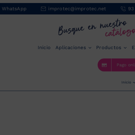
r WhatsApp
improtec@improtec.net
93
Inicio
Aplicaciones
Productos
E
Pago onl
Inicio