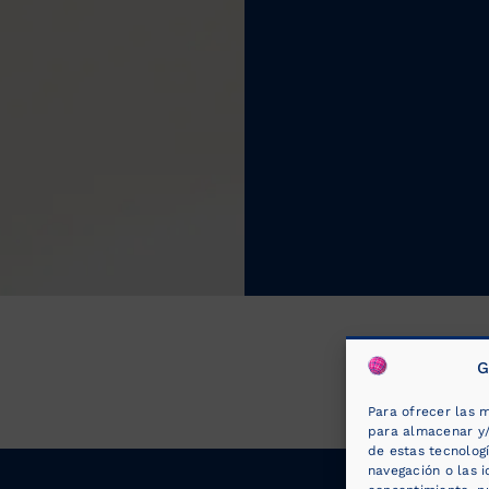
G
Para ofrecer las m
para almacenar y/
de estas tecnolog
navegación o las i