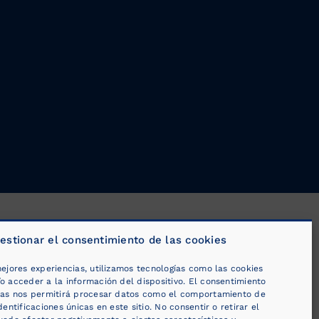
estionar el consentimiento de las cookies
ejores experiencias, utilizamos tecnologías como las cookies
o acceder a la información del dispositivo. El consentimiento
ías nos permitirá procesar datos como el comportamiento de
dentificaciones únicas en este sitio. No consentir o retirar el