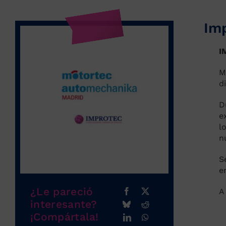
Im
I
M
d
D
e
l
n
S
e
¿Le pareció
A
interesante?
¡Compártala!