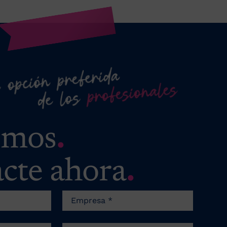
emos
.
cte ahora
.