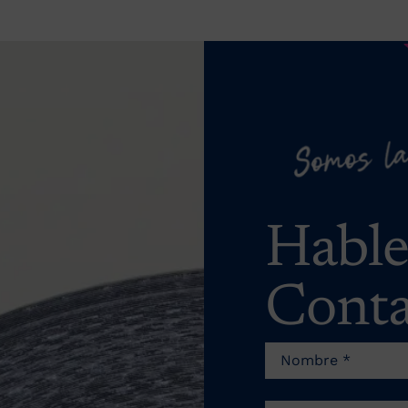
Habl
Conta